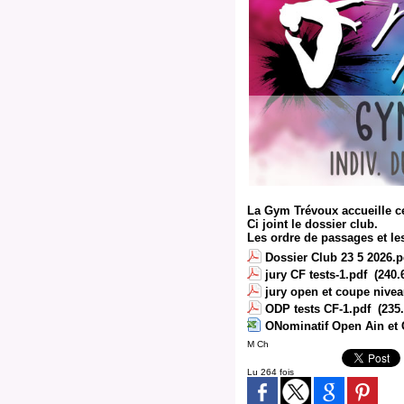
La Gym Trévoux accueille c
Ci joint le dossier club.
Les ordre de passages et le
Dossier Club 23 5 2026.p
jury CF tests-1.pdf
(240.
jury open et coupe niveau
ODP tests CF-1.pdf
(235.
ONominatif Open Ain et 
M Ch
Lu 264 fois