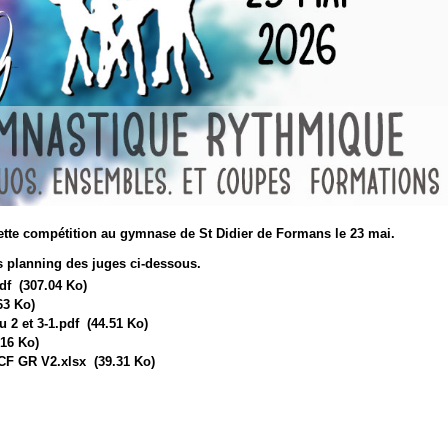
ette compétition au gymnase de St Didier de Formans le 23 mai.
s planning des juges ci-dessous.
df
(307.04 Ko)
63 Ko)
 2 et 3-1.pdf
(44.51 Ko)
16 Ko)
CF GR V2.xlsx
(39.31 Ko)