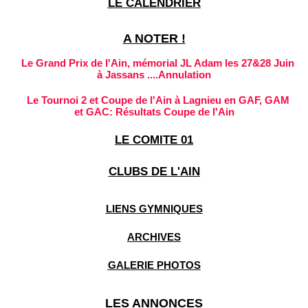
LE CALENDRIER
A NOTER !
Le Grand Prix de l'Ain, mémorial JL Adam les 27&28 Juin
à Jassans ....Annulation
Le Tournoi 2 et Coupe de l'Ain à Lagnieu en GAF, GAM
et GAC: Résultats Coupe de l'Ain
RESULTATS: Coupe de l'Ain & Tournoi 1 GAF et GAM à
LE COMITE 01
Viriat
CLUBS DE L'AIN
LIENS GYMNIQUES
ARCHIVES
GALERIE PHOTOS
LES ANNONCES