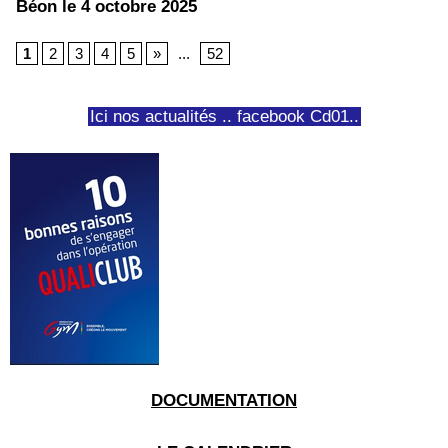
Béon le 4 octobre 2025
1
2
3
4
5
»
...
52
Ici nos actualités .. facebook Cd01..
DOCUMENTATION